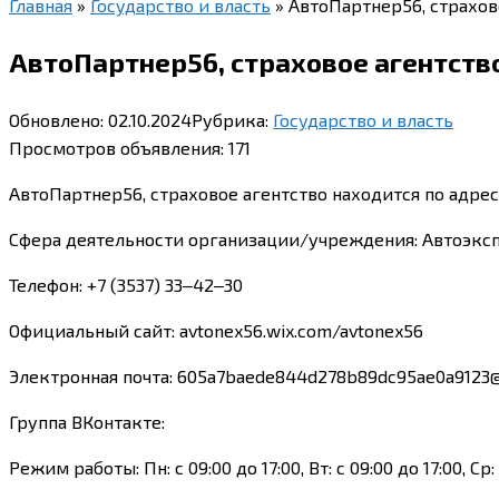
Главная
»
Государство и власть
»
АвтоПартнер56, страхово
АвтоПартнер56, страховое агентство,
Обновлено:
02.10.2024
Рубрика:
Государство и власть
Просмотров объявления:
171
АвтоПартнер56, страховое агентство находится по адресу
Сфера деятельности организации/учреждения: Автоэкс
Телефон: +7 (3537) 33‒42‒30
Официальный сайт: avtonex56.wix.com/avtonex56
Электронная почта: 605a7baede844d278b89dc95ae0a9123@
Группа ВКонтакте:
Режим работы: Пн: с 09:00 до 17:00, Вт: с 09:00 до 17:00, Ср: 