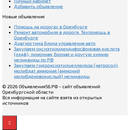
Личный кабинет
Добавить объявление
Новые объявления
Помощь на дорогах в Оренбурге
Ремонт автомобиля в дороге. Техпомощь в
Оренбурге
Диагностика блока управления авто
Закупаем оксиэтилидендифосфоновая кислота
(оэдф), лимонная, борная и другую химию
неликвиды по РФ
Закупаем гидроксиэтилцеллюлоза (натросол),
молибдат аммония (аммоний
молибденовокислый) неликвиды
© 2026 Объявления56.РФ - сайт объявлений
Оренбургской области
Вся информация на сайте взята из открытых
источников