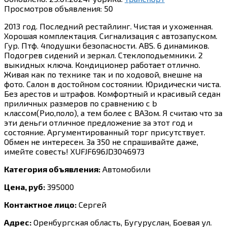
Просмотров объявления:
50
2013 год. Последний рестайлинг. Чистая и ухоженная.
Хорошая комплектация. Сигнализация с автозапуском.
Гур. Птф. 4подушки безопасности. ABS. 6 динамиков.
Подогрев сидений и зеркал. Стеклоподьемники. 2
выкидных ключа. Кондиционер работает отлично.
Живая как по технике так и по ходовой, внешне на
фото. Салон в достойном состоянии. Юридически чиста.
Без арестов и штрафов. Комфортный и красивый седан
приличных размеров по сравнению с b
классом(Рио,поло), а тем более с ВАЗом. Я считаю что за
эти деньги отличное предложение за этот год и
состояние. Аргументированный торг присутствует.
Обмен не интересен. За 350 не спрашивайте даже,
имейте совесть! XUFJF696JD3046973
Категория объявления:
Автомобили
Цена, руб:
395000
Контактное лицо:
Сергей
Адрес:
Оренбургская область, Бугуруслан, Боевая ул.