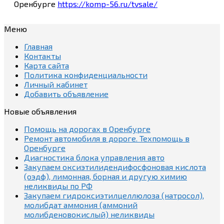
Оренбурге
https://komp-56.ru/tvsale/
Меню
Главная
Контакты
Карта сайта
Политика конфиденциальности
Личный кабинет
Добавить объявление
Новые объявления
Помощь на дорогах в Оренбурге
Ремонт автомобиля в дороге. Техпомощь в
Оренбурге
Диагностика блока управления авто
Закупаем оксиэтилидендифосфоновая кислота
(оэдф), лимонная, борная и другую химию
неликвиды по РФ
Закупаем гидроксиэтилцеллюлоза (натросол),
молибдат аммония (аммоний
молибденовокислый) неликвиды