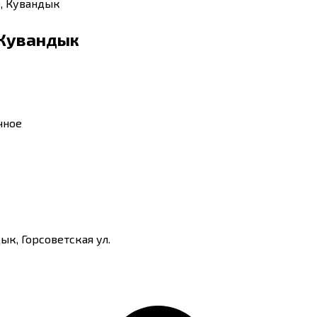
, Кувандык
 Кувандык
чное
ык, Горсоветская ул.