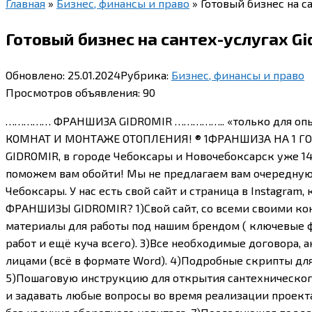
Главная
»
Бизнес, финансы и право
»
Готовый бизнес на с
Готовый бизнес на сантех-услугах Gi
Обновлено:
25.01.2024
Рубрика:
Бизнес, финансы и право
Просмотров объявления:
90
…………… ФРАНШИЗА GIDROMIR …………….. «только для опы
КОМНАТ И МОНТАЖЕ ОТОПЛЕНИЯ! ®️ 1ФРАНШИЗА НА 1 ГОРО
GIDROMIR, в городе Чебоксары и Новочебоксарск уже 14
поможем вам обойти! Мы не предлагаем вам очередную п
Чебоксары. У нас есть свой сайт и страница в Instagr
ФРАНШИЗЫ GIDROMIR? 1)Свой сайт, со всеми своими кон
материалы для работы под нашим брендом ( ключевые фр
работ и ещё куча всего). 3)Все необходимые договора,
лицами (всё в формате Word). 4)Подробные скрипты для
5)Пошаговую инструкцию для открытия сантехнического
и задавать любые вопросы во время реализации проекта