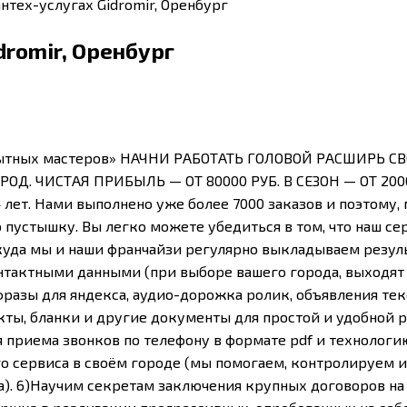
антех-услугах Gidromir, Оренбург
dromir, Оренбург
тных мастеров» НАЧНИ РАБОТАТЬ ГОЛОВОЙ РАСШИРЬ СВ
Д. ЧИСТАЯ ПРИБЫЛЬ — ОТ 80000 РУБ. В СЕЗОН — ОТ 20000
 лет. Нами выполнено уже более 7000 заказов и поэтому,
устышку. Вы легко можете убедиться в том, что наш сер
am, куда мы и наши франчайзи регулярно выкладываем рез
тактными данными (при выборе вашего города, выходят 
азы для яндекса, аудио-дорожка ролик, объявления текс
 акты, бланки и другие документы для простой и удобно
 приема звонков по телефону в формате pdf и технологи
 сервиса в своём городе (мы помогаем, контролируем и 
). 6)Научим секретам заключения крупных договоров на 