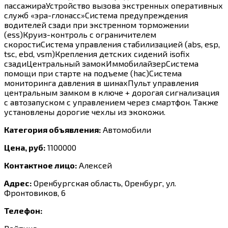
пассажираУстройство вызова экстренных оперативных
служб «эра-глонасс»Система предупреждения
водителей сзади при экстренном торможении
(ess)Круиз-контроль с ограничителем
скоростиСистема управления стабилизацией (abs, esp,
tsc, ebd, vsm)Крепления детских сидений isofix
сзадиЦентральный замокИммобилайзерСистема
помощи при старте на подъеме (hac)Система
мониторинга давления в шинахПульт управления
центральным замком в ключе + дорогая сигнализация
с автозапуском с управлением через смартфон. Также
установлены дорогие чехлы из экокожи.
Категория объявления:
Автомобили
Цена, руб:
1100000
Контактное лицо:
Алексей
Адрес:
Оренбургская область, Оренбург, ул.
Фронтовиков, 6
Телефон: