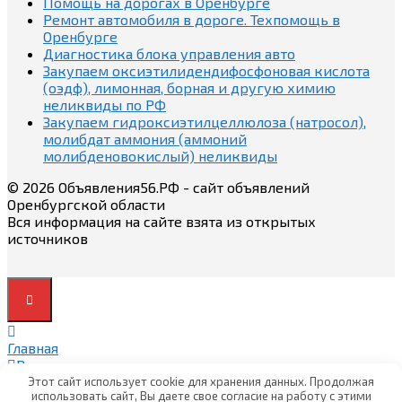
Помощь на дорогах в Оренбурге
Ремонт автомобиля в дороге. Техпомощь в
Оренбурге
Диагностика блока управления авто
Закупаем оксиэтилидендифосфоновая кислота
(оэдф), лимонная, борная и другую химию
неликвиды по РФ
Закупаем гидроксиэтилцеллюлоза (натросол),
молибдат аммония (аммоний
молибденовокислый) неликвиды
© 2026 Объявления56.РФ - сайт объявлений
Оренбургской области
Вся информация на сайте взята из открытых
источников
Главная
Вход
Вход
Этот сайт использует cookie для хранения данных. Продолжая
использовать сайт, Вы даете свое согласие на работу с этими
Регистрация