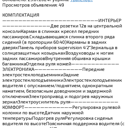
Просмотров объявления:
49
КОМПЛЕКТАЦИЯ
————————————————————————ИНТЕРЬЕР
————————————Две розетки 12в на центральной
консолиКарман в спинках кресел передних
пассажиров.Складывающаяся спинка второго ряда
сидений (в пропорции 60:40)Карманы в задних
дверяхПанель приборов supervision 4’2″Зеркальца в
солнцезащитных козырькахВоздуховоды к ногам
задних пассажировВнутренняя обшивка крышки
багажникаОтделка руля кожей————————————
ЭЛЕКТРОНИКА————————————Передние
электростеклоподъемникиЗадние
электростеклоподъемникиЭлектростеклоподъемник
водителя с опусканием/поднятием, однократным
нажатием, безопасным доводчиком и задержкой
отключенияЭлектропривод и подогрев наружных
зеркалЭлектроусилитель руля————————————
КОМФОРТ————————————Регулировка рулевой
колонки по высотеДатчик наружной
температурыПодогрев руляРегулировка сиденья
водителя по высотеПояcничная поддержка водителя (с