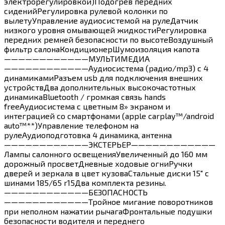
электрорегулировкой)Подогрев передних
сиденийРегулировка рулевой колонки по
вылетуУправление аудиосистемой на рулеДатчик
низкого уровня омывающей жидкостиРегулировка
передних ремней безопасности по высотеВоздушный
фильтр салонаКондиционерШумоизоляция капота
————————————МУЛЬТИМЕДИА
————————————Аудиосистема (радио/mp3) с 4
динамикамиРазъем usb для подключения внешних
устройствДва дополнительных высокочастотных
динамикаBluetooth / громкая связь hands
freeАудиосистема с цветным 8» экраном и
интеграцией со смартфонами (apple carplay™/android
auto™**)Управление телефоном на
рулеАудиоподготовка 4 динамика, антенна
————————————ЭКСТЕРЬЕР————————————
Лампы салонного освещенияУвеличенный до 160 мм
дорожный просветДневные ходовые огниРучки
дверей и зеркала в цвет кузоваСтальные диски 15″ с
шинами 185/65 r15Два комплекта резины.
————————————БЕЗОПАСНОСТЬ
————————————Тройное мигание поворотников
при неполном нажатии рычагаФронтальные подушки
безопасности водителя и переднего