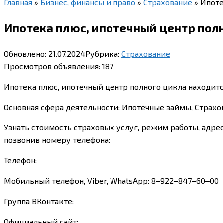
Главная
»
Бизнес, финансы и право
»
Страхование
»
Ипоте
Ипотека плюс, ипотечный центр полн
Обновлено:
21.07.2024
Рубрика:
Страхование
Просмотров объявления:
187
Ипотека плюс, ипотечный центр полного цикла находится
Основная сфера деятельности: Ипотечные займы, Страх
Узнать стоимость страховых услуг, режим работы, адре
позвонив номеру телефона:
Телефон:
Мобильный телефон, Viber, WhatsApp: 8‒922‒847‒60‒00
Группа ВКонтакте:
Официальный сайт: