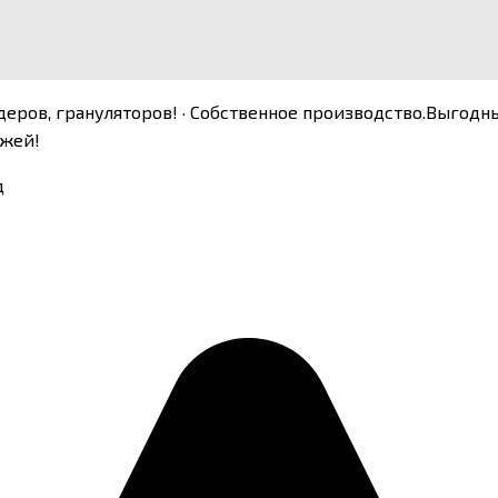
деров, грануляторов! · Собственное производство.Выгод
ожей!
д