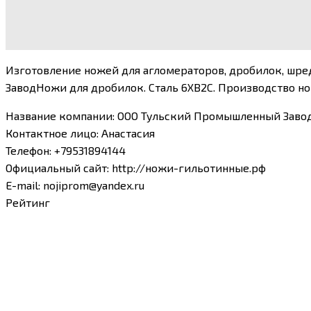
Изготовление ножей для агломераторов, дробилок, шре
ЗаводНожи для дробилок. Сталь 6ХВ2С. Производство н
Название компании
:
ООО Тульский Промышленный Заво
Контактное лицо
:
Анастасия
Телефон
:
+79531894144
Официальный сайт
:
http://ножи-гильотинные.рф
E-mail
:
nojiprom@yandex.ru
Рейтинг