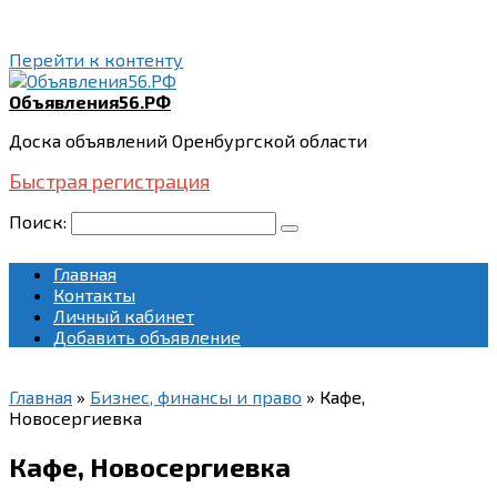
Перейти к контенту
Объявления56.РФ
Доска объявлений Оренбургской области
Быстрая регистрация
Поиск:
Главная
Контакты
Личный кабинет
Добавить объявление
Главная
»
Бизнес, финансы и право
»
Кафе,
Новосергиевка
Кафе, Новосергиевка