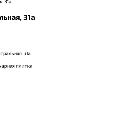
, 31а
ьная, 31а
тральная, 31а
уарная плитка