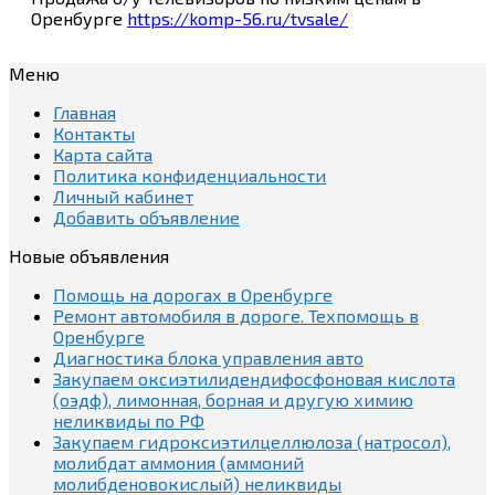
Оренбурге
https://komp-56.ru/tvsale/
Меню
Главная
Контакты
Карта сайта
Политика конфиденциальности
Личный кабинет
Добавить объявление
Новые объявления
Помощь на дорогах в Оренбурге
Ремонт автомобиля в дороге. Техпомощь в
Оренбурге
Диагностика блока управления авто
Закупаем оксиэтилидендифосфоновая кислота
(оэдф), лимонная, борная и другую химию
неликвиды по РФ
Закупаем гидроксиэтилцеллюлоза (натросол),
молибдат аммония (аммоний
молибденовокислый) неликвиды