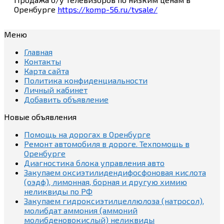
Оренбурге
https://komp-56.ru/tvsale/
Меню
Главная
Контакты
Карта сайта
Политика конфиденциальности
Личный кабинет
Добавить объявление
Новые объявления
Помощь на дорогах в Оренбурге
Ремонт автомобиля в дороге. Техпомощь в
Оренбурге
Диагностика блока управления авто
Закупаем оксиэтилидендифосфоновая кислота
(оэдф), лимонная, борная и другую химию
неликвиды по РФ
Закупаем гидроксиэтилцеллюлоза (натросол),
молибдат аммония (аммоний
молибденовокислый) неликвиды