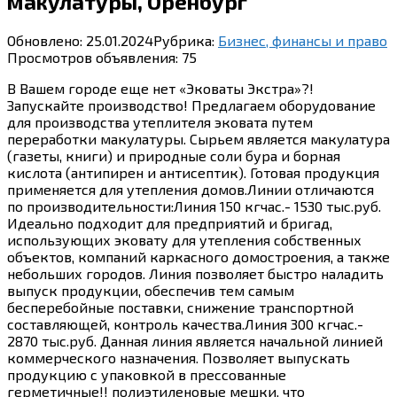
макулатуры, Оренбург
Обновлено:
25.01.2024
Рубрика:
Бизнес, финансы и право
Просмотров объявления:
75
В Вашем городе еще нет «Эковаты Экстра»?!
Запускайте производство! Предлагаем оборудование
для производства утеплителя эковата путем
переработки макулатуры. Сырьем является макулатура
(газеты, книги) и природные соли бура и борная
кислота (антипирен и антисептик). Готовая продукция
применяется для утепления домов.Линии отличаются
по производительности:Линия 150 кгчас.- 1530 тыс.руб.
Идеально подходит для предприятий и бригад,
использующих эковату для утепления собственных
объектов, компаний каркасного домостроения, а также
небольших городов. Линия позволяет быстро наладить
выпуск продукции, обеспечив тем самым
бесперебойные поставки, снижение транспортной
составляющей, контроль качества.Линия 300 кгчас.-
2870 тыс.руб. Данная линия является начальной линией
коммерческого назначения. Позволяет выпускать
продукцию с упаковкой в прессованные
герметичные!! полиэтиленовые мешки, что