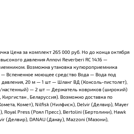
ка Цена за комплект 265 000 руб. Но до конца октября
высокого давления Annovi Reverberi RC 14.16 —
приемником. Возможна утановка купюроприемника
 — Вспененное моющее средство Вода — Вода под
авления, 20 м — 1 шт — Шланг ВД (Консоль-пистолет),
й/настенный) — 2 шт — Держатель ковриков (широкий)
 Киргистан , Беларуссия). Возможно доставка по
мета, Комет), Nilfisk (Нилфиск), Delvir (Делвир), Mayer
), Royal Press (Роял Пресс), Bertolini (Бертолини), Hawk
vir (Делвир), DANAU (Данау), Mazzoni (Мазони),