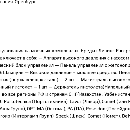
вания, Оренбург
уживания на моечных комплексах. Кредит Лизинг Рассроч
включает в себя: — Аппарат высокого давления с насосом 
ческий блок управления — Панель управления с жетоно
): Шампунь — Высокое давление + моющее средство Пена
ая (нержавеющая сталь) — 2 шт — Магистраль высокого д
Пенный пистолет — 1 шт — Держатель пистолета(Напольны
во все регионы РФ и странам СНГ(Казахстан , Узбекистан,
Portotecnica (Портотехника), Lavor (Лавор), Comet (или Ко
Г, АкваГрупп), OPTIMA (Оптима), PA (ПА), Poseidon (Посейдон
Group (Интерпамп Групп), Speck (Шпек), Comet (Комет), Del