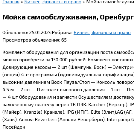
Главная
»
Бизнес, финансы и право
»
Мойка самообслужи
Мойка самообслуживания, Оренбург
Обновлено:
25.01.2024
Рубрика:
Бизнес, финансы и право
Просмотров объявления:
65
Комплект оборудования для организации поста самообсл
можно приобрети за 130 000 рублей. Комплект поставки 
Дозирующие насосы — 2 шт (Шампунь, Воск) — Электри
(опция) 4-е программы (идививидуальная тарификация
высоким давлением Воск Пауза/Стоп — Консоль поворотн
4,5 м — 2 шт — Пистолет высокого давления — 1 шт — 
— 4 шт Оборудования и запчасти Осуществляем доставку 
наложенному платежу через ТК ПЭК. Karcher (Керхер), IPC 
(Майер), Kranzle( Кранзле), IPG (ИПГ), Elite (Элит),AG (А
(Хавк), Annovi Reverberi (Аннови Ревербери), Interpump 
Посейдон