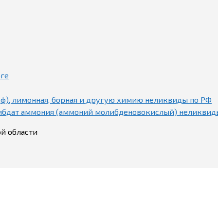
рге
ф), лимонная, борная и другую химию неликвиды по РФ
либдат аммония (аммоний молибденовокислый) неликвид
ой области