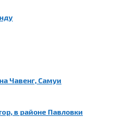
енду
на Чавенг, Самуи
тор, в районе Павловки