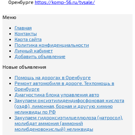
Оренбурге
https://komp-56.ru/tvsale/
Меню
Главная
Контакты
Карта сайта
Политика конфиденциальности
Личный кабинет
Добавить объявление
Новые объявления
Помощь на дорогах в Оренбурге
Ремонт автомобиля в дороге. Техпомощь в
Оренбурге
Диагностика блока управления авто
Закупаем оксиэтилидендифосфоновая кислота
(оэдф), лимонная, борная и другую химию
неликвиды по РФ
Закупаем гидроксиэтилцеллюлоза (натросол),
молибдат аммония (аммоний
молибденовокислый) неликвиды