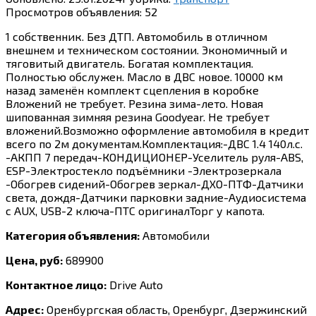
Просмотров объявления:
52
1 собственник. Без ДТП. Автомобиль в отличном
внешнем и техническом состоянии. Экономичный и
тяговитый двигатель. Богатая комплектация.
Полностью обслужен. Масло в ДВС новое. 10000 км
назад заменён комплект сцепления в коробке
Вложений не требует. Резина зима-лето. Новая
шипованная зимняя резина Goodyear. Не требует
вложений.Возможно оформление автомобиля в кредит
всего по 2м документам.Комплектация:-ДВС 1.4 140л.с.
-АКПП 7 передач-КОНДИЦИОНЕР-Уселитель руля-ABS,
ESP-Электростекло подъёмники -Электрозеркала
-Обогрев сидений-Обогрев зеркал-ДХО-ПТФ-Датчики
света, дождя-Датчики парковки задние-Аудиосистема
с AUX, USB-2 ключа-ПТС оригиналТорг у капота.
Категория объявления:
Автомобили
Цена, руб:
689900
Контактное лицо:
Drive Auto
Адрес:
Оренбургская область, Оренбург, Дзержинский