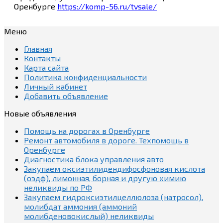
Оренбурге
https://komp-56.ru/tvsale/
Меню
Главная
Контакты
Карта сайта
Политика конфиденциальности
Личный кабинет
Добавить объявление
Новые объявления
Помощь на дорогах в Оренбурге
Ремонт автомобиля в дороге. Техпомощь в
Оренбурге
Диагностика блока управления авто
Закупаем оксиэтилидендифосфоновая кислота
(оэдф), лимонная, борная и другую химию
неликвиды по РФ
Закупаем гидроксиэтилцеллюлоза (натросол),
молибдат аммония (аммоний
молибденовокислый) неликвиды