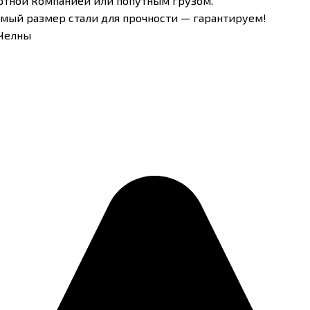
ртной компанией или попутным грузом.
имый размер стали для прочности — гарантируем!
 Челны