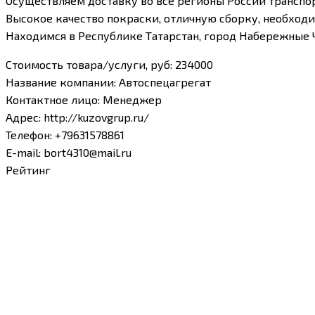
Осуществляем доставку во все регионы России транспо
Высокое качество покраски, отличную сборку, необход
Находимся в Республике Татарстан, город Набережные
Стоимость товара/услуги, руб
:
234000
Название компании
:
Автоспецагрегат
Контактное лицо
:
Менеджер
Адрес
:
http://kuzovgrup.ru/
Телефон
:
+79631578861
E-mail
:
bort4310@mail.ru
Рейтинг