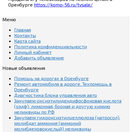
Оренбурге
https://komp-56.ru/tvsale/
Меню
Главная
Контакты
Карта сайта
Политика конфиденциальности
Личный кабинет
Добавить объявление
Новые объявления
Помощь на дорогах в Оренбурге
Ремонт автомобиля в дороге. Техпомощь в
Оренбурге
Диагностика блока управления авто
Закупаем оксиэтилидендифосфоновая кислота
(оэдф), лимонная, борная и другую химию
неликвиды по РФ
Закупаем гидроксиэтилцеллюлоза (натросол),
молибдат аммония (аммоний
молибденовокислый) неликвиды