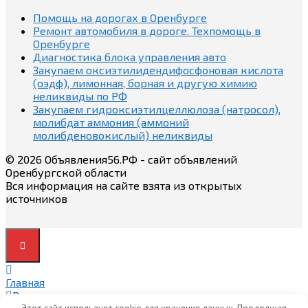
Помощь на дорогах в Оренбурге
Ремонт автомобиля в дороге. Техпомощь в
Оренбурге
Диагностика блока управления авто
Закупаем оксиэтилидендифосфоновая кислота
(оэдф), лимонная, борная и другую химию
неликвиды по РФ
Закупаем гидроксиэтилцеллюлоза (натросол),
молибдат аммония (аммоний
молибденовокислый) неликвиды
© 2026 Объявления56.РФ - сайт объявлений
Оренбургской области
Вся информация на сайте взята из открытых
источников
Главная
Вход
Этот сайт использует cookie для хранения данных. Продолжая