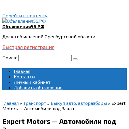
Перейти к контенту
Объявления56.РФ
Доска объявлений Оренбургской области
Быстрая регистрация
Поиск:
Главная
Контакты
Личный кабинет
Добавить объявление
Главная
»
Транспорт
»
Выкуп авто, авторазборы
»
Expert
Motors — Автомобили под Заказ
Expert Motors — Автомобили под