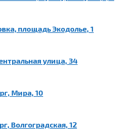
овка, площадь Экодолье, 1
ентральная улица, 34
г, Мира, 10
г, Волгоградская, 12