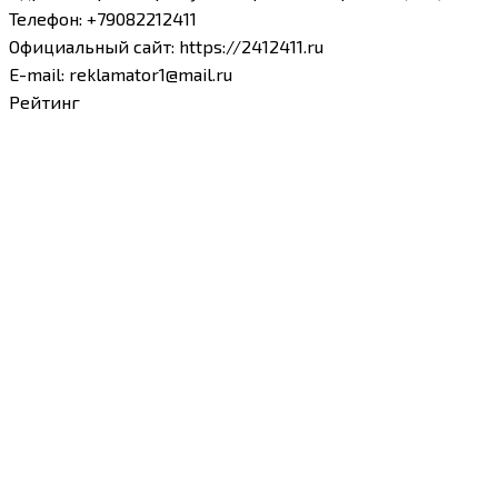
Телефон
:
+79082212411
Официальный сайт
:
https://2412411.ru
E-mail
:
reklamator1@mail.ru
Рейтинг