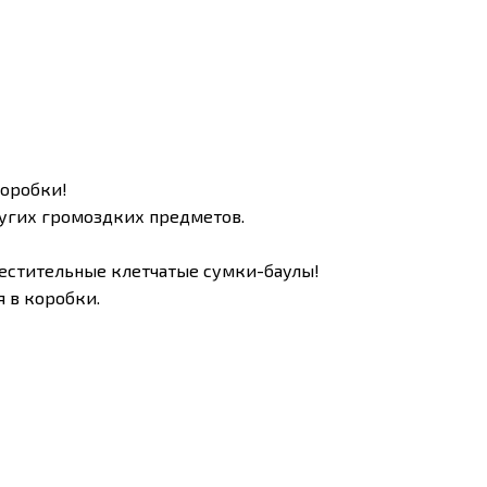
коробки!
ругих громоздких предметов.
естительные клетчатые сумки-баулы!
 в коробки.