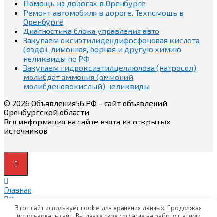
Помощь на дорогах в Оренбурге
Ремонт автомобиля в дороге. Техпомощь в
Оренбурге
Диагностика блока управления авто
Закупаем оксиэтилидендифосфоновая кислота
(оэдф), лимонная, борная и другую химию
неликвиды по РФ
Закупаем гидроксиэтилцеллюлоза (натросол),
молибдат аммония (аммоний
молибденовокислый) неликвиды
© 2026 Объявления56.РФ - сайт объявлений
Оренбургской области
Вся информация на сайте взята из открытых
источников
Главная
Вход
Вход
Этот сайт использует cookie для хранения данных. Продолжая
использовать сайт, Вы даете свое согласие на работу с этими