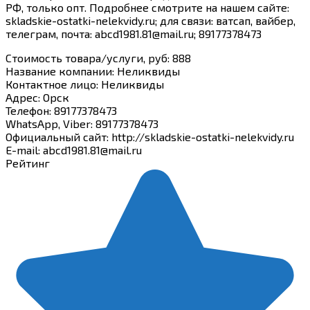
РФ, только опт. Подробнее смотрите на нашем сайте:
skladskie-ostatki-nelekvidy.ru; для связи: ватсап, вайбер,
телеграм, почта: abcd1981.81@mail.ru; 89177378473
Стоимость товара/услуги, руб
:
888
Название компании
:
Неликвиды
Контактное лицо
:
Неликвиды
Адрес
:
Орск
Телефон
:
89177378473
WhatsApp, Viber
:
89177378473
Официальный сайт
:
http://skladskie-ostatki-nelekvidy.ru
E-mail
:
abcd1981.81@mail.ru
Рейтинг