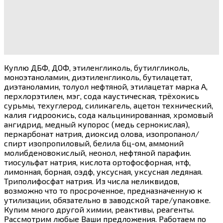
Куплю ДБФ, ДОФ, этиленгликоль, бутилгликоль,
моноэтаноламин, диэтиленгликоль, бутилацетат,
диэтаноламин, толуол нефтяной, этилацетат марка А,
перхлорэтилен, мэг, сода каустическая, трёхокись
сурьмы, техуглерод, силикагель, ацетон технический,
калия гидроокись, сода кальцинированная, хромовый
ангидрид, медный купорос (медь сернокислая),
перкарбонат натрия, диоксид олова, изопропанол/
спирт изопропиловый, белила бц-ом, аммоний
молибденовокислый, неонол, нефтяной парафин.
тиосульфат натрия, кислота ортофосфорная, нтф,
лимонная, борная, оэдф, уксусная, уксусная ледяная.
Триполифосфат натрия. Из числа неликвидов,
возможно что то просроченное, предназначенную к
утилизации, обязательно в заводской таре/упаковке.
Купим много другой химии, реактивы, реагенты.
Рассмотрим любые Ваши предложения. Работаем по