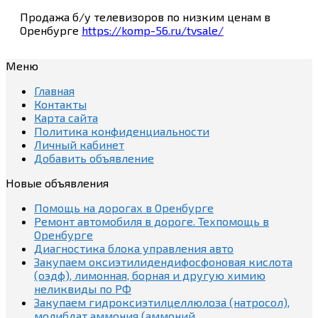
Продажа б/у телевизоров по низким ценам в
Оренбурге
https://komp-56.ru/tvsale/
Меню
Главная
Контакты
Карта сайта
Политика конфиденциальности
Личный кабинет
Добавить объявление
Новые объявления
Помощь на дорогах в Оренбурге
Ремонт автомобиля в дороге. Техпомощь в
Оренбурге
Диагностика блока управления авто
Закупаем оксиэтилидендифосфоновая кислота
(оэдф), лимонная, борная и другую химию
неликвиды по РФ
Закупаем гидроксиэтилцеллюлоза (натросол),
молибдат аммония (аммоний