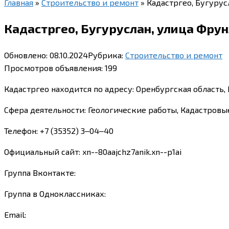
Главная
»
Строительство и ремонт
»
Кадастргео, Бугурус
Кадастргео, Бугуруслан, улица Фрун
Обновлено:
08.10.2024
Рубрика:
Строительство и ремонт
Просмотров объявления:
199
Кадастргео находится по адресу: Оренбургская область, 
Сфера деятельности: Геологические работы, Кадастровые
Телефон: +7 (35352) 3‒04‒40
Официальный сайт: xn--80aajchz7anik.xn--p1ai
Группа Вконтакте:
Группа в Одноклассниках:
Email: