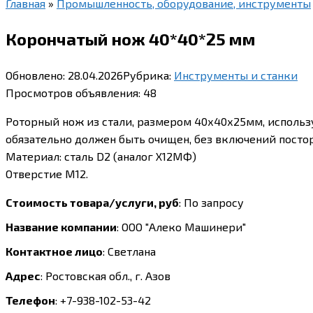
Главная
»
Промышленность, оборудование, инструменты
Корончатый нож 40*40*25 мм
Обновлено:
28.04.2026
Рубрика:
Инструменты и станки
Просмотров объявления:
48
Роторный нож из стали, размером 40х40х25мм, использу
обязательно должен быть очищен, без включений посто
Материал: сталь D2 (аналог Х12МФ)
Отверстие М12.
Стоимость товара/услуги, руб
:
По запросу
Название компании
:
ООО "Алеко Машинери"
Контактное лицо
:
Светлана
Адрес
:
Ростовская обл., г. Азов
Телефон
:
+7-938-102-53-42