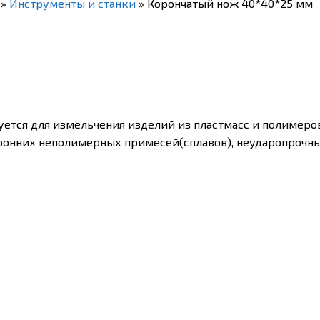
»
Инструменты и станки
»
Корончатый нож 40*40*25 мм
ется для измельчения изделий из пластмасс и полимеров 
ронних неполимерных примесей(сплавов), неударопрочны