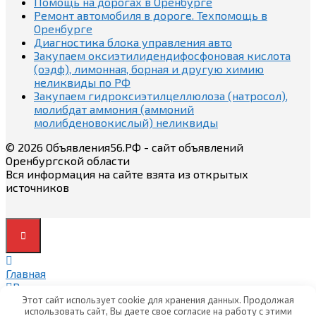
Помощь на дорогах в Оренбурге
Ремонт автомобиля в дороге. Техпомощь в
Оренбурге
Диагностика блока управления авто
Закупаем оксиэтилидендифосфоновая кислота
(оэдф), лимонная, борная и другую химию
неликвиды по РФ
Закупаем гидроксиэтилцеллюлоза (натросол),
молибдат аммония (аммоний
молибденовокислый) неликвиды
© 2026 Объявления56.РФ - сайт объявлений
Оренбургской области
Вся информация на сайте взята из открытых
источников
Главная
Вход
Вход
Этот сайт использует cookie для хранения данных. Продолжая
использовать сайт, Вы даете свое согласие на работу с этими
Регистрация