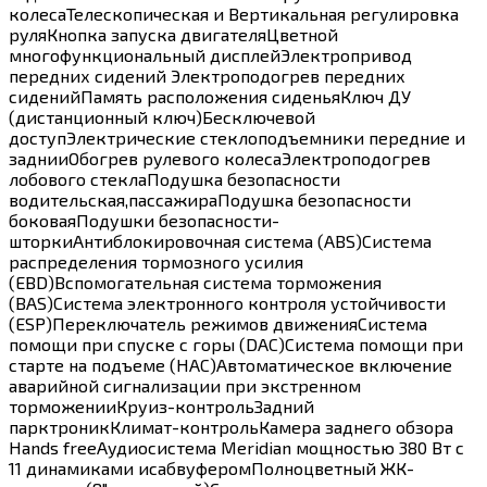
колесаТелескопическая и Вертикальная регулировка
руляКнопка запуска двигателяЦветной
многофункциональный дисплейЭлектропривод
передних сидений Электроподогрев передних
сиденийПамять расположения сиденьяКлюч ДУ
(дистанционный ключ)Бесключевой
доступЭлектрические стеклоподъемники передние и
заднииОбогрев рулевого колесаЭлектроподогрев
лобового стеклаПодушка безопасности
водительская,пассажираПодушка безопасности
боковаяПодушки безопасности-
шторкиАнтиблокировочная система (ABS)Система
распределения тормозного усилия
(EBD)Вспомогательная система торможения
(BAS)Система электронного контроля устойчивости
(ESP)Переключатель режимов движенияСистема
помощи при спуске с горы (DAC)Система помощи при
старте на подъеме (HAC)Автоматическое включение
аварийной сигнализации при экстренном
торможенииКруиз-контрольЗадний
парктроникКлимат-контрольКамера заднего обзора
Hands freeАудиосистема Meridian мощностью 380 Вт с
11 динамиками исабвуферомПолноцветный ЖК-