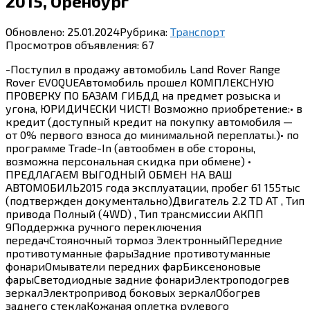
2015, Оренбург
Обновлено:
25.01.2024
Рубрика:
Транспорт
Просмотров объявления:
67
-Поступил в продажу автомобиль Land Rover Range
Rover EVOQUEАвтомобиль прошел КОМПЛЕКСНУЮ
ПРОВЕРКУ ПО БАЗАМ ГИБДД на предмет розыска и
угона, ЮРИДИЧЕСКИ ЧИСТ! Возможно приобретение:• в
кредит (доступный кредит на покупку автомобиля —
от 0% первого взноса до минимальной переплаты.)• по
программе Trade-In (автообмен в обе стороны,
возможна персональная скидка при обмене) •
ПРЕДЛАГАЕМ ВЫГОДНЫЙ ОБМЕН НА ВАШ
АВТОМОБИЛЬ2015 года эксплуатации, пробег 61 155тыс
(подтвержден документально)Двигатель 2.2 TD AT , Тип
привода Полный (4WD) , Тип трансмиссии АКПП
9Поддержка ручного переключения
передачСтояночный тормоз ЭлектронныйПередние
противотуманные фарыЗадние противотуманные
фонариОмыватели передних фарБиксеноновые
фарыCветодиодные задние фонариЭлектроподогрев
зеркалЭлектропривод боковых зеркалОбогрев
заднего стеклаКожаная оплетка рулевого