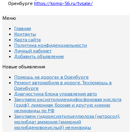
Оренбурге
https://komp-56.ru/tvsale/
Меню
Главная
Контакты
Карта сайта
Политика конфиденциальности
Личный кабинет
Добавить объявление
Новые объявления
Помощь на дорогах в Оренбурге
Ремонт автомобиля в дороге. Техпомощь в
Оренбурге
Диагностика блока управления авто
Закупаем оксиэтилидендифосфоновая кислота
(оэдф), лимонная, борная и другую химию
неликвиды по РФ
Закупаем гидроксиэтилцеллюлоза (натросол),
молибдат аммония (аммоний
молибденовокислый) неликвиды