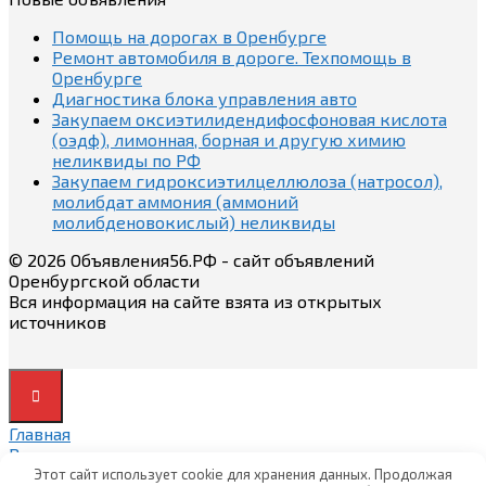
Помощь на дорогах в Оренбурге
Ремонт автомобиля в дороге. Техпомощь в
Оренбурге
Диагностика блока управления авто
Закупаем оксиэтилидендифосфоновая кислота
(оэдф), лимонная, борная и другую химию
неликвиды по РФ
Закупаем гидроксиэтилцеллюлоза (натросол),
молибдат аммония (аммоний
молибденовокислый) неликвиды
© 2026 Объявления56.РФ - сайт объявлений
Оренбургской области
Вся информация на сайте взята из открытых
источников
Главная
Вход
Вход
Этот сайт использует cookie для хранения данных. Продолжая