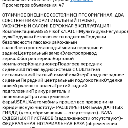
Просмотров объявления:
47
ОТЛИЧНОЕ ВНЕШНЕЕ СОСТОЯНИЕ! ПТС ОРИГИНАЛ, ДВА
СОБСТВЕННИКА!ОРИГИНАЛЬНЫЙ ПРОБЕГ,
УХОЖЕННЫЙ САЛОН! БЕРЕЖНАЯ ЭКСПЛУАТАЦИЯ!
Комплектация:ABSESPIsofix/LATCHМультирульРегулиро
руляПодушки безопасности водителяПодушки
безопасности пассажираКожаный
салонЭлектростеклоподъёмники передние и
задниеЦентральный замокЭлектропривод
зеркалОбогрев зеркалБортовой
компьютерКондиционерПодогрев передних
сиденийШтатная аудиосистема с CDШтатная
сигнализацияШтатный иммобилайзерСкладное заднее
сиденьеПередний центральный подлокотникОтделка
кожей рулевого колесаТретий задний
подголовникПрикуриватель и
пепельницаПротивотуманные
фарыUSBAUXАвтомобиль прошел все проверки на
юридическую чистоту:- РАСШИРЕННАЯ БАЗА ДАННЫХ
ГИБДД (угон, обременения — отсутствуют)- БАЗА
СУДЕБНЫХ ПРИСТАВОВ (задолженности отсутствуют)-
ФЕДЕРАЛЬНАЯ НОТАРИАЛЬНАЯ БАЗА (обременения