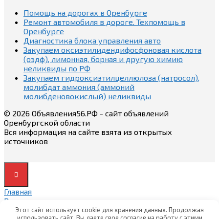
Помощь на дорогах в Оренбурге
Ремонт автомобиля в дороге. Техпомощь в
Оренбурге
Диагностика блока управления авто
Закупаем оксиэтилидендифосфоновая кислота
(оэдф), лимонная, борная и другую химию
неликвиды по РФ
Закупаем гидроксиэтилцеллюлоза (натросол),
молибдат аммония (аммоний
молибденовокислый) неликвиды
© 2026 Объявления56.РФ - сайт объявлений
Оренбургской области
Вся информация на сайте взята из открытых
источников
Главная
Вход
Вход
Этот сайт использует cookie для хранения данных. Продолжая
использовать сайт, Вы даете свое согласие на работу с этими