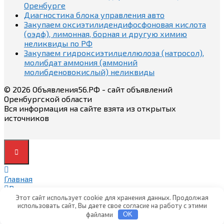
Оренбурге
Диагностика блока управления авто
Закупаем оксиэтилидендифосфоновая кислота
(оэдф), лимонная, борная и другую химию
неликвиды по РФ
Закупаем гидроксиэтилцеллюлоза (натросол),
молибдат аммония (аммоний
молибденовокислый) неликвиды
© 2026 Объявления56.РФ - сайт объявлений
Оренбургской области
Вся информация на сайте взята из открытых
источников
Главная
Вход
Вход
Этот сайт использует cookie для хранения данных. Продолжая
использовать сайт, Вы даете свое согласие на работу с этими
Регистрация
файлами
OK
Регистрация