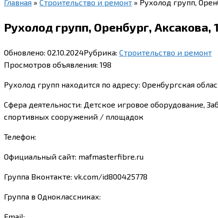
Главная
»
Строительство и ремонт
»
Рухолод групп, Оренб
Рухолод групп, Оренбург, Аксакова, 
Обновлено:
02.10.2024
Рубрика:
Строительство и ремонт
Просмотров объявления:
198
Рухолод групп находится по адресу: Оренбургская област
Сфера деятельности: Детское игровое оборудование, З
спортивных сооружений / площадок
Телефон:
Официальный сайт: mafmasterfibre.ru
Группа Вконтакте: vk.com/id800425778
Группа в Одноклассниках:
Email: