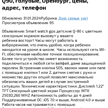
Q90, голубые, Оренбург, цены,
адрес, телефон
Обновлено:
31.01.2024
Рубрика:
Дом, семья, уют
Просмотров объявления:
95
Объявление: Smart watch gps детские Q-90 с цветным
сенсорным экраном вызовут у вашего
ребенка восторг! Часы могут работать в
виброрежиме, что очень удобно, когда ребенок
находится на уроке в школе. Часы используют сеть WI-
FI, обеспечивая наиболее точное позиционирование.
Более того устройство имеет возможность
подключиться к любой сети вайфай, даже защищенной
паролем. Встроенная кнопка SOS, звонок маме или папе
с помощью кнопки 1 или 2, датчик снятия с руки и
множество других опций позволят максимально
обезопасить ваших детей в случае экстренной
ситуации. Технические характеристики: Дисплей: 1.22″
TFT Сенсорный цветной экран Процессор: MTK
2503D,260 MHZ Автономность работы: до 4 дней
Поддерживаемые ОС: iOS 7.0 и выше, Android 4.0 и выше
Работа часов настраивается с помощью