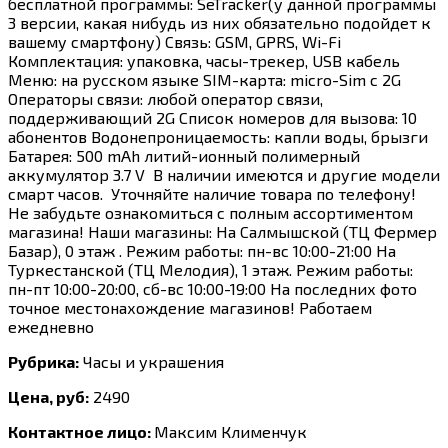
бесплатной программы: SeTracker(у данной программы
3 версии, какая нибудь из них обязательно подойдет к
вашему смартфону) Связь: GSM, GPRS, Wi-Fi
Комплектация: упаковка, часы-трекер, USB кабель
Меню: на русском языке SIМ-карта: micro-Sim с 2G
Операторы связи: любой оператор связи,
поддерживающий 2G Список номеров для вызова: 10
абонентов Водонепроницаемость: капли воды, брызги
Батарея: 500 mAh литий-ионный полимерный
аккумулятор 3.7 V В наличии имеются и другие модели
смарт часов. Уточняйте наличие товара по телефону!
Не забудьте ознакомиться с полным ассортиментом
магазина! Наши магазины: На Салмышской (ТЦ Фермер
Базар), 0 этаж . Режим работы: пн-вс 10:00-21:00 На
Туркестанской (ТЦ Мелодия), 1 этаж. Режим работы:
пн-пт 10:00-20:00, сб-вс 10:00-19:00 На последних фото
точное местонахождение магазинов! Работаем
ежедневно
Рубрика:
Часы и украшения
Цена, руб:
2490
Контактное лицо:
Максим Клименчук