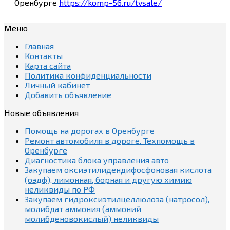
Оренбурге
https://komp-56.ru/tvsale/
Меню
Главная
Контакты
Карта сайта
Политика конфиденциальности
Личный кабинет
Добавить объявление
Новые объявления
Помощь на дорогах в Оренбурге
Ремонт автомобиля в дороге. Техпомощь в
Оренбурге
Диагностика блока управления авто
Закупаем оксиэтилидендифосфоновая кислота
(оэдф), лимонная, борная и другую химию
неликвиды по РФ
Закупаем гидроксиэтилцеллюлоза (натросол),
молибдат аммония (аммоний
молибденовокислый) неликвиды