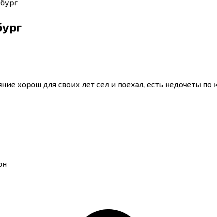
нбург
бург
 хорош для своих лет сел и поехал, есть недочеты по ку
он