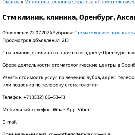
Главная
»
Медицина, здоровье, красота
»
Стоматологиче
Стм клиник, клиника, Оренбург, Акс
Обновлено:
22.07.2024
Рубрика:
Стоматологические клин
Просмотров объявления:
213
Стм клиник, клиника находится по адресу: Оренбургская 
Сфера деятельности: стоматологические центры в Орен
Узнать стоимость услуг по лечению зубов, адрес, телеф
или позвонив по телефону стоматологии:
Телефон: +7 (3532) 66‒53‒13
Мобильный телефон, WhatsApp, Viber:
E-mail:
Официальный сайт: xn—-ptbagcdem4ak.xn--p1ai