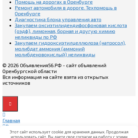
Помощь на дорогах в Оренбурге
Ремонт автомобиля в дороге. Техпомощь в
Оренбурге
Диагностика блока управления авто
Закупаем оксиэтилидендифосфоновая кислота
(оэдф), лимонная, борная и другую химию
неликвиды по РФ
Закупаем гидроксиэтилцеллюлоза (натросол),
молибдат аммония (аммоний
молибденовокислый) неликвиды
© 2026 Объявления56.РФ - сайт объявлений
Оренбургской области
Вся информация на сайте взята из открытых
источников
Главная
Вход
Вход
Этот сайт использует cookie для хранения данных. Продолжая
использовать сайт, Вы даете свое согласие на работу с этими
Регистрация