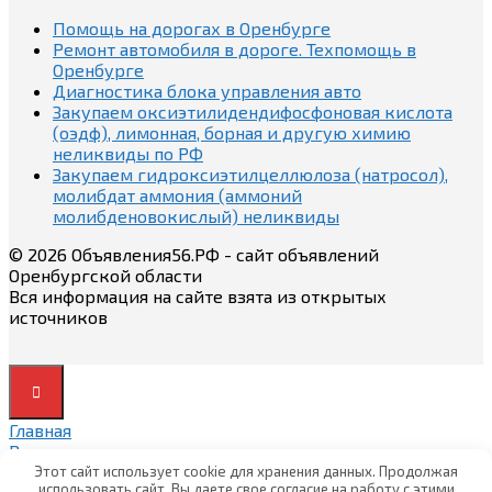
Помощь на дорогах в Оренбурге
Ремонт автомобиля в дороге. Техпомощь в
Оренбурге
Диагностика блока управления авто
Закупаем оксиэтилидендифосфоновая кислота
(оэдф), лимонная, борная и другую химию
неликвиды по РФ
Закупаем гидроксиэтилцеллюлоза (натросол),
молибдат аммония (аммоний
молибденовокислый) неликвиды
© 2026 Объявления56.РФ - сайт объявлений
Оренбургской области
Вся информация на сайте взята из открытых
источников
Главная
Вход
Вход
Этот сайт использует cookie для хранения данных. Продолжая
использовать сайт, Вы даете свое согласие на работу с этими